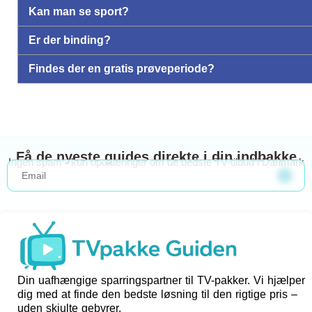
Kan man se sport?
Er der binding?
Findes der en gratis prøveperiode?
Få de nyeste guides direkte i din indbakke
Ingen spam - kun opdateringer om de bedste TV-tilbud i Danmark
Din uafhængige sparringspartner til TV-pakker. Vi hjælper
dig med at finde den bedste løsning til den rigtige pris –
uden skjulte gebyrer.