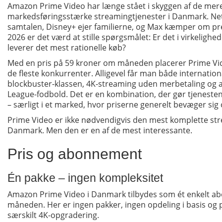
Amazon Prime Video har længe stået i skyggen af de mer
markedsføringsstærke streamingtjenester i Danmark. Net
samtalen, Disney+ ejer familierne, og Max kæmper om pre
2026 er det værd at stille spørgsmålet: Er det i virkeligh
leverer det mest rationelle køb?
Med en pris på 59 kroner om måneden placerer Prime Vi
de fleste konkurrenter. Alligevel får man både internationa
blockbuster-klassen, 4K-streaming uden merbetaling og a
League-fodbold. Det er en kombination, der gør tjenesten
– særligt i et marked, hvor priserne generelt bevæger sig
Prime Video er ikke nødvendigvis den mest komplette str
Danmark. Men den er en af de mest interessante.
Pris og abonnement
Én pakke – ingen kompleksitet
Amazon Prime Video i Danmark tilbydes som ét enkelt ab
måneden. Her er ingen pakker, ingen opdeling i basis og
særskilt 4K-opgradering.