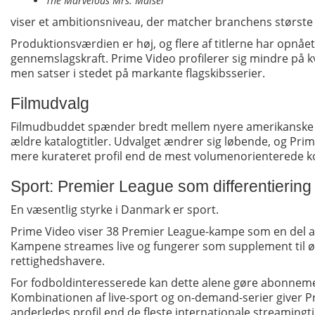
The Marvelous Mrs. Maisel
viser et ambitionsniveau, der matcher branchens største 
Produktionsværdien er høj, og flere af titlerne har opnået
gennemslagskraft. Prime Video profilerer sig mindre på kv
men satser i stedet på markante flagskibsserier.
Filmudvalg
Filmudbuddet spænder bredt mellem nyere amerikanske
ældre katalogtitler. Udvalget ændrer sig løbende, og Prim
mere kurateret profil end de mest volumenorienterede k
Sport: Premier League som differentiering
En væsentlig styrke i Danmark er sport.
Prime Video viser 38 Premier League-kampe som en del 
Kampene streames live og fungerer som supplement til ø
rettighedshavere.
For fodboldinteresserede kan dette alene gøre abonnemen
Kombinationen af live-sport og on-demand-serier giver P
anderledes profil end de fleste internationale streamingt