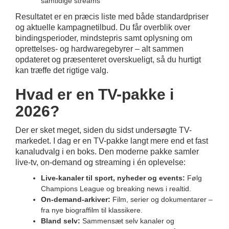
samtidige streams
Resultatet er en præcis liste med både standardpriser
og aktuelle kampagnetilbud. Du får overblik over
bindingsperioder, mindstepris samt oplysning om
oprettelses- og hardwaregebyrer – alt sammen
opdateret og præsenteret overskueligt, så du hurtigt
kan træffe det rigtige valg.
Hvad er en TV-pakke i
2026?
Der er sket meget, siden du sidst undersøgte TV-
markedet. I dag er en TV-pakke langt mere end et fast
kanaludvalg i en boks. Den moderne pakke samler
live-tv, on-demand og streaming i én oplevelse:
Live-kanaler til sport, nyheder og events:
Følg
Champions League og breaking news i realtid.
On-demand-arkiver:
Film, serier og dokumentarer –
fra nye biograffilm til klassikere.
Bland selv:
Sammensæt selv kanaler og