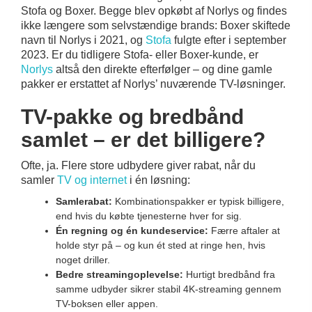
Stofa og Boxer. Begge blev opkøbt af Norlys og findes
ikke længere som selvstændige brands: Boxer skiftede
navn til Norlys i 2021, og
Stofa
fulgte efter i september
2023. Er du tidligere Stofa- eller Boxer-kunde, er
Norlys
altså den direkte efterfølger – og dine gamle
pakker er erstattet af Norlys’ nuværende TV-løsninger.
TV-pakke og bredbånd
samlet – er det billigere?
Ofte, ja. Flere store udbydere giver rabat, når du
samler
TV og internet
i én løsning:
Samlerabat:
Kombinationspakker er typisk billigere,
end hvis du købte tjenesterne hver for sig.
Én regning og én kundeservice:
Færre aftaler at
holde styr på – og kun ét sted at ringe hen, hvis
noget driller.
Bedre streamingoplevelse:
Hurtigt bredbånd fra
samme udbyder sikrer stabil 4K-streaming gennem
TV-boksen eller appen.