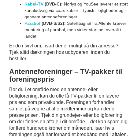
Kabel-TV
(DVB-C):
Norlys og YouSee leverer et stort
kanaludvalg via coax-kabler – typisk i lejligheder og
gennem antenneforeninger.
Parabol
(DVB-S/S2):
Satellitsignal fra Allente kræver
montering af parabol, men virker stort set overalt i
landet.
Er du i tvivl om, hvad der er muligt på din adresse?
Tjek altid dækningen hos udbyderen, inden du
bestiller.
Antenneforeninger – TV-pakker til
foreningspris
Bor du i et område med en antenne- eller
boligforening, kan du ofte få TV-pakker til en lavere
pris end som privatkunde. Foreningen forhandler
samlet på vegne af alle medlemmer og kan derfor
presse prisen. Tjek din grundejer- eller boligforening,
om der findes en aftale i dit område – det kan spare dig
for flere hundrede kroner om måneden, især hvis
foreningen også har forhandlet bredbånd med i aftalen.