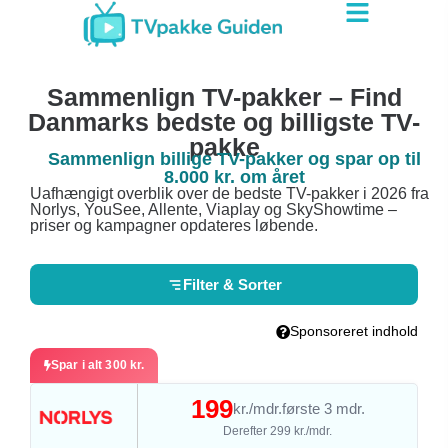
Sammenlign TV-pakker – Find
Danmarks bedste og billigste TV-
pakke
Sammenlign billige TV-pakker og spar op til
8.000 kr. om året
Uafhængigt overblik over de bedste TV-pakker i 2026 fra
Norlys, YouSee, Allente, Viaplay og SkyShowtime –
priser og kampagner opdateres løbende.
Filter & Sorter
Sponsoreret indhold
Spar i alt 300 kr.
199
kr./mdr.
første 3 mdr.
Derefter 299 kr./mdr.