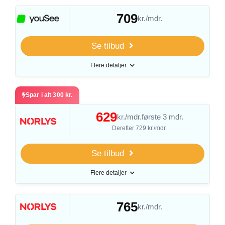
709
kr./mdr.
Se tilbud
Flere detaljer
Spar i alt 300 kr.
629
kr./mdr.
første 3 mdr.
Derefter 729 kr./mdr.
Se tilbud
Flere detaljer
765
kr./mdr.