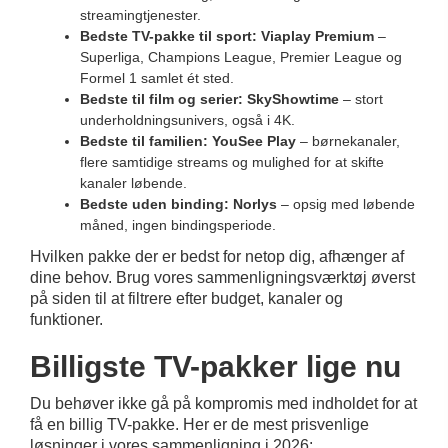
streamingtjenester.
Bedste TV-pakke til sport: Viaplay Premium
–
Superliga, Champions League, Premier League og
Formel 1 samlet ét sted.
Bedste til film og serier: SkyShowtime
– stort
underholdningsunivers, også i 4K.
Bedste til familien: YouSee Play
– børnekanaler,
flere samtidige streams og mulighed for at skifte
kanaler løbende.
Bedste uden binding: Norlys
– opsig med løbende
måned, ingen bindingsperiode.
Hvilken pakke der er bedst for netop dig, afhænger af
dine behov. Brug vores sammenligningsværktøj øverst
på siden til at filtrere efter budget, kanaler og
funktioner.
Billigste TV-pakker lige nu
Du behøver ikke gå på kompromis med indholdet for at
få en billig TV-pakke. Her er de mest prisvenlige
løsninger i vores sammenligning i 2026: