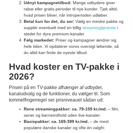
Udnyt kampagnetilbud:
Mange udbydere giver
rabat eller gratis perioder til nye kunder. Tjek altid,
hvad prisen bliver, når introperioden udløber.
Betal kun for det, du ser:
Vælg en mindre pakke og
supplér eventuelt med en billig
streamingtjeneste
i
stedet for dyre premium-kanaler.
Følg markedet:
Priser og kampagner ændrer sig
hele tiden. Vi opdaterer vores oversigt løbende, så
du altid kan finde de nyeste tilbud.
Hvad koster en TV-pakke i
2026?
Prisen på en TV-pakke afhænger af udbyder,
kanaludvalg og de funktioner, du vælger til. Som
tommelfingerregel ser prisniveauet sådan ud:
Rene streamingpakker: ca. 79-159 kr./md.
– film,
serier og børneindhold uden live-kanaler.
Basispakker: ca. 169-399 kr./md.
– de mest
populære danske kanaler og ofte én valgfri