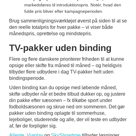
markedsføres til introduktionspris. Notér, hvad den
fulde pris bliver efter kampagneperioden.
Brug sammenligningsværktøjet øverst på siden til at se
den reelle totalpris for hver pakke – vi viser både
månedspris, oprettelse og mindstepris.
TV-pakker uden binding
Flere og flere danskere prioriterer friheden til at kunne
opsige eller skifte fra måned til måned – og heldigvis
tilbyder flere udbydere i dag TV-pakker helt uden
bindingsperiode.
Uden binding kan du opsige med løbende måned,
skifte udbyder når et bedre tilbud dukker op, og justere
din pakke efter sæsonen – fx tilkøbe sport under
fodboldsæsonen og skrue ned om sommeren. Det gør
pakker uden binding oplagte til sommerhuse,
lejeboliger, studerende og alle, der vil teste en udbyder
af, før de forpligter sig.
Allente
,
Viaplay
og
SkyShowtime
tilbyder løsninger