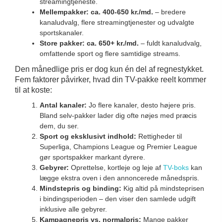
streamingtjeneste.
Mellempakker: ca. 400-650 kr./md.
– bredere
kanaludvalg, flere streamingtjenester og udvalgte
sportskanaler.
Store pakker: ca. 650+ kr./md.
– fuldt kanaludvalg,
omfattende sport og flere samtidige streams.
Den månedlige pris er dog kun én del af regnestykket.
Fem faktorer påvirker, hvad din TV-pakke reelt kommer
til at koste:
Antal kanaler:
Jo flere kanaler, desto højere pris.
Bland selv-pakker lader dig ofte nøjes med præcis
dem, du ser.
Sport og eksklusivt indhold:
Rettigheder til
Superliga, Champions League og Premier League
gør sportspakker markant dyrere.
Gebyrer:
Oprettelse, kortleje og leje af
TV-boks
kan
lægge ekstra oven i den annoncerede månedspris.
Mindstepris og binding:
Kig altid på mindsteprisen
i bindingsperioden – den viser den samlede udgift
inklusive alle gebyrer.
Kampagnepris vs. normalpris:
Mange pakker