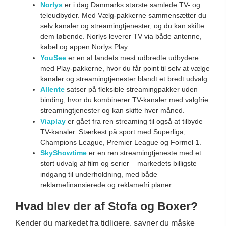
Norlys
er i dag Danmarks største samlede TV- og
teleudbyder. Med Vælg-pakkerne sammensætter du
selv kanaler og streamingtjenester, og du kan skifte
dem løbende. Norlys leverer TV via både antenne,
kabel og appen Norlys Play.
YouSee
er en af landets mest udbredte udbydere
med Play-pakkerne, hvor du får point til selv at vælge
kanaler og streamingtjenester blandt et bredt udvalg.
Allente
satser på fleksible streamingpakker uden
binding, hvor du kombinerer TV-kanaler med valgfrie
streamingtjenester og kan skifte hver måned.
Viaplay
er gået fra ren streaming til også at tilbyde
TV-kanaler. Stærkest på sport med Superliga,
Champions League, Premier League og Formel 1.
SkyShowtime
er en ren streamingtjeneste med et
stort udvalg af film og serier – markedets billigste
indgang til underholdning, med både
reklamefinansierede og reklamefri planer.
Hvad blev der af Stofa og Boxer?
Kender du markedet fra tidligere, savner du måske