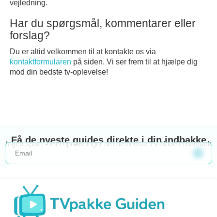
vejledning.
Har du spørgsmål, kommentarer eller
forslag?
Du er altid velkommen til at kontakte os via
kontaktformularen
på siden. Vi ser frem til at hjælpe dig
mod din bedste tv-oplevelse!
Få de nyeste guides direkte i din indbakke
Ingen spam - kun opdateringer om de bedste TV-tilbud i Danmark