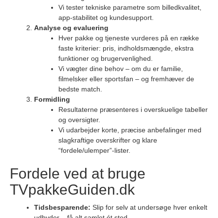
Vi tester tekniske parametre som billedkvalitet,
app-stabilitet og kundesupport.
Analyse og evaluering
Hver pakke og tjeneste vurderes på en række
faste kriterier: pris, indholdsmængde, ekstra
funktioner og brugervenlighed.
Vi vægter dine behov – om du er familie,
filmelsker eller sportsfan – og fremhæver de
bedste match.
Formidling
Resultaterne præsenteres i overskuelige tabeller
og oversigter.
Vi udarbejder korte, præcise anbefalinger med
slagkraftige overskrifter og klare
“fordele/ulemper”-lister.
Fordele ved at bruge
TVpakkeGuiden.dk
Tidsbesparende:
Slip for selv at undersøge hver enkelt
udbyder – få alt samlet ét sted.