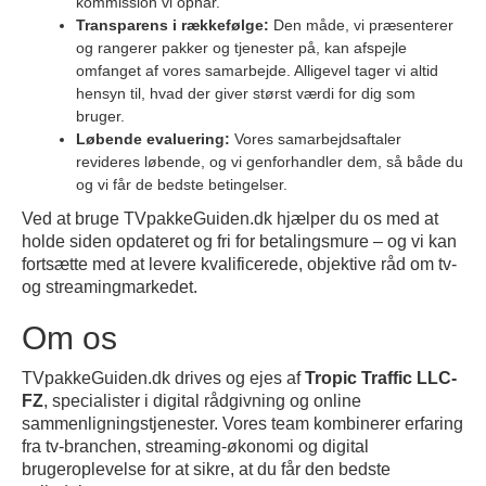
kommission vi opnår.
Transparens i rækkefølge:
Den måde, vi præsenterer
og rangerer pakker og tjenester på, kan afspejle
omfanget af vores samarbejde. Alligevel tager vi altid
hensyn til, hvad der giver størst værdi for dig som
bruger.
Løbende evaluering:
Vores samarbejdsaftaler
revideres løbende, og vi genforhandler dem, så både du
og vi får de bedste betingelser.
Ved at bruge TVpakkeGuiden.dk hjælper du os med at
holde siden opdateret og fri for betalingsmure – og vi kan
fortsætte med at levere kvalificerede, objektive råd om tv-
og streamingmarkedet.
Om os
TVpakkeGuiden.dk drives og ejes af
Tropic Traffic LLC-
FZ
, specialister i digital rådgivning og online
sammenligningstjenester. Vores team kombinerer erfaring
fra tv-branchen, streaming-økonomi og digital
brugeroplevelse for at sikre, at du får den bedste