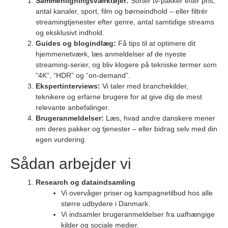
Sammenligningsværktøjer:
Sortér tv-pakker efter pris,
antal kanaler, sport, film og børneindhold – eller filtrér
streamingtjenester efter genre, antal samtidige streams
og eksklusivt indhold.
Guides og blogindlæg:
Få tips til at optimere dit
hjemmenetværk, læs anmeldelser af de nyeste
streaming-serier, og bliv klogere på tekniske termer som
“4K”, “HDR” og “on-demand”.
Ekspertinterviews:
Vi taler med branchekilder,
teknikere og erfarne brugere for at give dig de mest
relevante anbefalinger.
Brugeranmeldelser:
Læs, hvad andre danskere mener
om deres pakker og tjenester – eller bidrag selv med din
egen vurdering.
Sådan arbejder vi
Research og dataindsamling
Vi overvåger priser og kampagnetilbud hos alle
større udbydere i Danmark.
Vi indsamler brugeranmeldelser fra uafhængige
kilder og sociale medier.